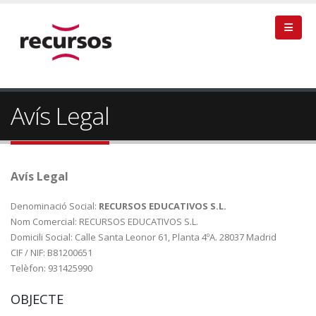
Avís Legal
Avís Legal
Denominació Social:
RECURSOS EDUCATIVOS S.L.
Nom Comercial: RECURSOS EDUCATIVOS S.L.
Domicili Social: Calle Santa Leonor 61, Planta 4ºA. 28037 Madrid
CIF / NIF: B81200651
Telèfon: 931425990
OBJECTE