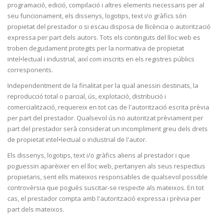
programació, edició, compilació i altres elements necessaris per al
seu funcionament, els dissenys, logotips, text i/o gràfics són
propietat del prestador o si escau disposa de llicència o autorització
expressa per part dels autors. Tots els continguts del lloc web es
troben degudament protegits per la normativa de propietat
intel•lectual i industrial, així com inscrits en els registres públics
corresponents.
Independentment de la finalitat per la qual anessin destinats, la
reproducció total o parcial, ús, explotació, distribució i
comercialització, requereix en tot cas de l'autorització escrita prèvia
per part del prestador. Qualsevol ús no autoritzat prèviament per
part del prestador serà considerat un incompliment greu dels drets
de propietat intel•lectual o industrial de l'autor.
Els dissenys, logotips, text i/o gràfics aliens al prestador i que
poguessin aparèixer en el lloc web, pertanyen als seus respectius
propietaris, sent ells mateixos responsables de qualsevol possible
controvèrsia que pogués suscitar-se respecte als mateixos. En tot
cas, el prestador compta amb l'autorització expressa i prèvia per
part dels mateixos.