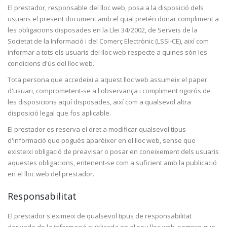
El prestador, responsable del lloc web, posa a la disposició dels
usuaris el present document amb el qual pretén donar compliment a
les obligacions disposades en la Llei 34/2002, de Serveis de la
Societat de la Informació i del Comerç Electrònic (LSSI-CE), així com
informar a tots els usuaris del lloc web respecte a quines són les
condicions d'ús del lloc web.
Tota persona que accedeixi a aquest lloc web assumeix el paper
d'usuari, comprometent-se a l'observança i compliment rigorós de
les disposicions aquí disposades, així com a qualsevol altra
disposició legal que fos aplicable.
El prestador es reserva el dret a modificar qualsevol tipus
d'informació que pogués aparèixer en el lloc web, sense que
existeixi obligació de preavisar o posar en coneixement dels usuaris
aquestes obligacions, entenent-se com a suficient amb la publicació
en el lloc web del prestador.
Responsabilitat
El prestador s'eximeix de qualsevol tipus de responsabilitat