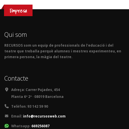
Empresa
Qui som
RECURSOS som un equip de professionals de l'educació i del
teatre que treballa perquè alumnes i mestres experimenteu, en
primera persona, la màgia del teatre.
Contacte
Adreça:
Carrer Pujades, 454
Planta 6ª 2ª · 08019 Barcelona
Telèfon:
93 142 59 90
Email:
info@recursosweb.com
Whatsapp:
669256087