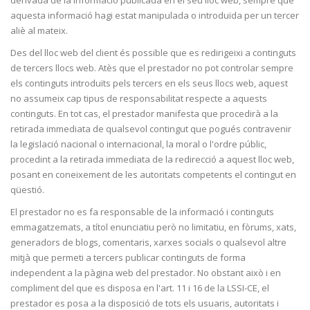
derivada de la informació publicada en el seu lloc web, sempre que
aquesta informació hagi estat manipulada o introduïda per un tercer
aliè al mateix.
Des del lloc web del client és possible que es redirigeixi a continguts
de tercers llocs web. Atès que el prestador no pot controlar sempre
els continguts introduïts pels tercers en els seus llocs web, aquest
no assumeix cap tipus de responsabilitat respecte a aquests
continguts. En tot cas, el prestador manifesta que procedirà a la
retirada immediata de qualsevol contingut que pogués contravenir
la legislació nacional o internacional, la moral o l'ordre públic,
procedint a la retirada immediata de la redirecció a aquest lloc web,
posant en coneixement de les autoritats competents el contingut en
qüestió.
El prestador no es fa responsable de la informació i continguts
emmagatzemats, a títol enunciatiu però no limitatiu, en fòrums, xats,
generadors de blogs, comentaris, xarxes socials o qualsevol altre
mitjà que permeti a tercers publicar continguts de forma
independent a la pàgina web del prestador. No obstant això i en
compliment del que es disposa en l'art. 11 i 16 de la LSSI-CE, el
prestador es posa a la disposició de tots els usuaris, autoritats i