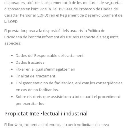
disposades, així com la implementació de les mesures de seguretat
disposades en l'art. 9 de la Llei 15/1999, de Protecció de Dades de
Caràcter Personal (LOPD) i en el Reglament de Desenvolupament de
la LOPD.
El prestador posa a la disposició dels usuaris la Política de
Privadesa de l'entitat informant als usuaris respecte als següents
aspectes:
Dades del Responsable del tractament
Dades tractades
Fitxer en el qual s'emmagatzemen
Finalitat del tractament
Obligatorietat o no de facilitar-los, així com les conseqüències
en cas de no facilitar-los.
Sobre els drets que assisteixen a tot usuari i el procediment
per exercitar-los
Propietat Intel•lectual i industrial
El lloc web, incloent a títol enunciatiu però no limitatiu la seva