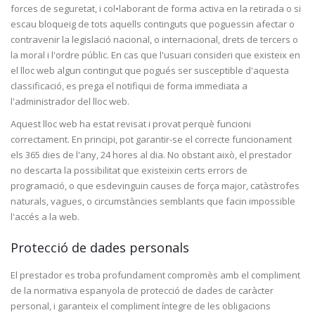
forces de seguretat, i col•laborant de forma activa en la retirada o si
escau bloqueig de tots aquells continguts que poguessin afectar o
contravenir la legislació nacional, o internacional, drets de tercers o
la moral i l'ordre públic. En cas que l'usuari consideri que existeix en
el lloc web algun contingut que pogués ser susceptible d'aquesta
classificació, es prega el notifiqui de forma immediata a
l'administrador del lloc web.
Aquest lloc web ha estat revisat i provat perquè funcioni
correctament. En principi, pot garantir-se el correcte funcionament
els 365 dies de l'any, 24 hores al dia. No obstant això, el prestador
no descarta la possibilitat que existeixin certs errors de
programació, o que esdevinguin causes de força major, catàstrofes
naturals, vagues, o circumstàncies semblants que facin impossible
l'accés a la web.
Protecció de dades personals
El prestador es troba profundament compromès amb el compliment
de la normativa espanyola de protecció de dades de caràcter
personal, i garanteix el compliment íntegre de les obligacions