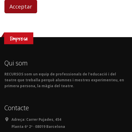
Empresa
Qui som
RECURSOS som un equip de professionals de l'educació i del
teatre que treballa perquè alumnes i mestres experimenteu, en
primera persona, la màgia del teatre.
Contacte
Adreça:
Carrer Pujades, 454
Planta 6ª 2ª · 08019 Barcelona