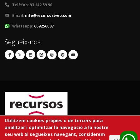
Telèfon:
93 142 59 90
Email:
info@recursosweb.com
Whatsapp:
669256087
Segueix-nos
Utilitzem cookies pròpies o de tercers para
analitzar i optimitzar la navegació a la nostre
© 2026 RECURSOS EDUCATIVOS S.L.
seu web.Si segueixes navegant, considerem
Tots els drets reservats.