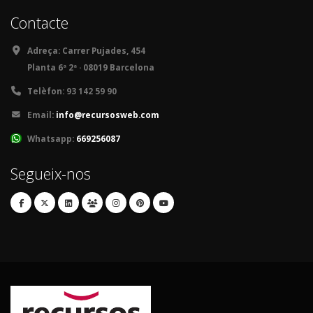
Contacte
Adreça:
Carrer Pujades, 454
Planta 6ª 2ª · 08019 Barcelona
Telèfon:
93 142 59 90
Email:
info@recursosweb.com
Whatsapp:
669256087
Segueix-nos