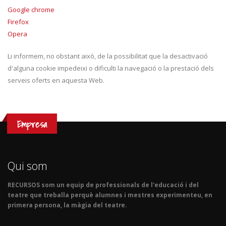
Google chrome
Firefox
Opera
Li informem, no obstant això, de la possibilitat que la desactivació
d'alguna cookie impedeixi o dificulti la navegació o la prestació dels
serveis oferts en aquesta Web.
Empresa
Qui som
RECURSOS som un equip de professionals de l'educació i del
teatre que treballa perquè alumnes i mestres experimenteu, en
primera persona, la màgia del teatre.