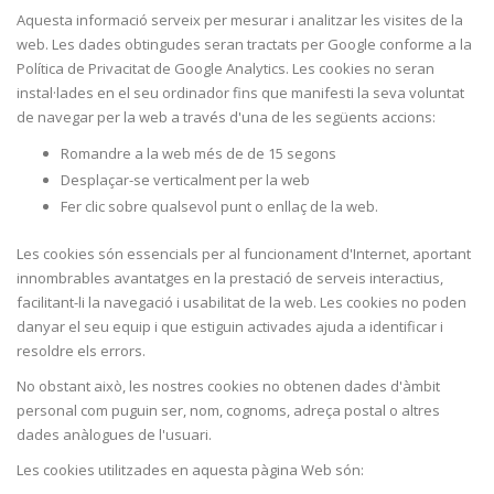
Aquesta informació serveix per mesurar i analitzar les visites de la
web. Les dades obtingudes seran tractats per Google conforme a la
Política de Privacitat de Google Analytics. Les cookies no seran
instal·lades en el seu ordinador fins que manifesti la seva voluntat
de navegar per la web a través d'una de les següents accions:
Romandre a la web més de de 15 segons
Desplaçar-se verticalment per la web
Fer clic sobre qualsevol punt o enllaç de la web.
Les cookies són essencials per al funcionament d'Internet, aportant
innombrables avantatges en la prestació de serveis interactius,
facilitant-li la navegació i usabilitat de la web. Les cookies no poden
danyar el seu equip i que estiguin activades ajuda a identificar i
resoldre els errors.
No obstant això, les nostres cookies no obtenen dades d'àmbit
personal com puguin ser, nom, cognoms, adreça postal o altres
dades anàlogues de l'usuari.
Les cookies utilitzades en aquesta pàgina Web són: