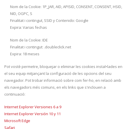
Nom de la Cookie: 1P_JAR, AID, APISID, CONSENT, CONSENT, HSID,
NID, OGPC, S
Finalitat i contingut, SSID y Contenido: Google
Expira: Varias fechas
Nom de la Cookie: IDE
Finalitat i contingut: .doubleclick.net
Expira: 18 meses
Pot vostè permetre, bloquejar o eliminar les cookies instal•lades en
el seu equip mitjançant la configuració de les opcions del seu
navegador. Pot trobar informació sobre com fer-ho, en relació amb
els navegadors més comuns, en els links que s'inclouen a
continuació:
Internet Explorer Versiones 6 a 9
Internet Explorer Versión 10 y 11
Microsoft Edge
Safari