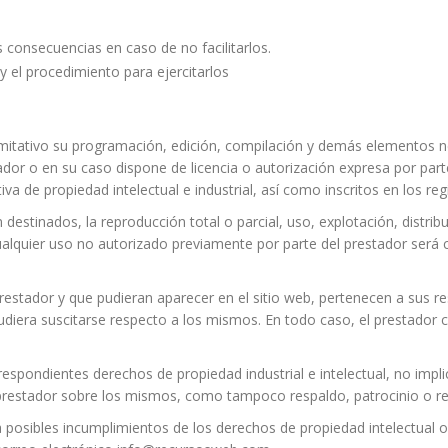
s consecuencias en caso de no facilitarlos.
y el procedimiento para ejercitarlos
o limitativo su programación, edición, compilación y demás elementos 
ador o en su caso dispone de licencia o autorización expresa por part
 de propiedad intelectual e industrial, así como inscritos en los reg
destinados, la reproducción total o parcial, uso, explotación, distrib
 Cualquier uso no autorizado previamente por parte del prestador ser
prestador y que pudieran aparecer en el sitio web, pertenecen a sus r
udiera suscitarse respecto a los mismos. En todo caso, el prestador c
rrespondientes derechos de propiedad industrial e intelectual, no impl
l prestador sobre los mismos, como tampoco respaldo, patrocinio o 
a posibles incumplimientos de los derechos de propiedad intelectual o 