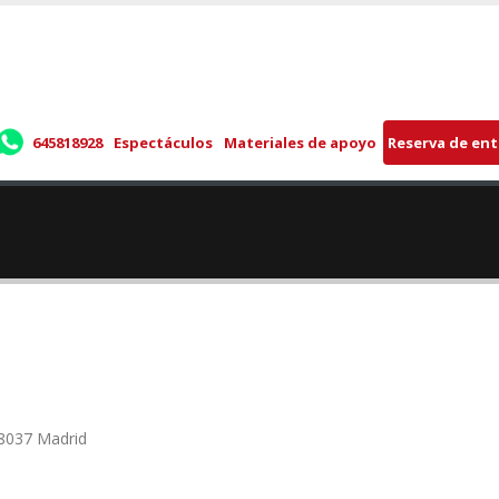
645818928
Espectáculos
Materiales de apoyo
Reserva de en
28037 Madrid