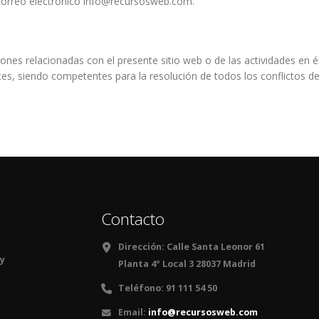
l correo electrónico info@recursosweb.com.
ones relacionadas con el presente sitio web o de las actividades en él 
es, siendo competentes para la resolución de todos los conflictos de
Contacto
Dirección:
Calle Santa Leonor 61
 y
Planta 4º Local 3 28037 Madrid
Teléfono:
91 111 54 50
Email:
info@recursosweb.com