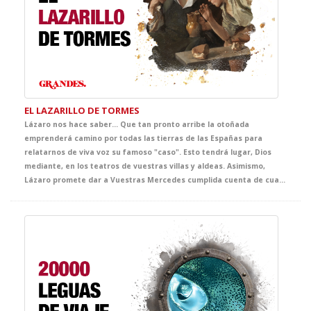
EL LAZARILLO DE TORMES
Lázaro nos hace saber… Que tan pronto arribe la otoñada
emprenderá camino por todas las tierras de las Españas para
relatarnos de viva voz su famoso "caso". Esto tendrá lugar, Dios
mediante, en los teatros de vuestras villas y aldeas. Asimismo,
Lázaro promete dar a Vuestras Mercedes cumplida cuenta de cuantas fortunas y adversidades le acontecieron, bien es verdad que pocas y breves fueron las primeras y cuantiosas y muy penosas las segundas. Lázaro confía que del conocimiento de tan triste y divertida historia sepan extraer Vuestras Mercedes y, muy principalmente, vuestros discípulos, tanto el buen juicio que les ayude a evitar los malos senderos y los malos compañeros, como la cristiana compasión y la inmerecida generosidad que precisa su muy hambrienta persona. Quedando agradecido de ser considerado dentro del ciclo GRANDES, con tan notables figuras.