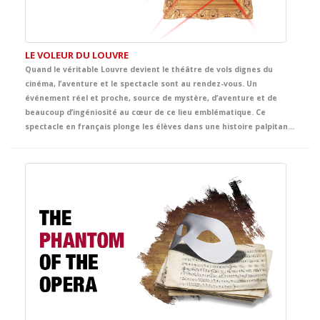
LE VOLEUR DU LOUVRE
Quand le véritable Louvre devient le théâtre de vols dignes du
cinéma, l’aventure et le spectacle sont au rendez-vous. Un
événement réel et proche, source de mystère, d’aventure et de
beaucoup d’ingéniosité au cœur de ce lieu emblématique. Ce
spectacle en français plonge les élèves dans une histoire palpitante d’énigmes, de poursuites, d’humour et de suspects inattendus. Entre œuvres d’art, indices cachés et rebondissements surprenants, la scène se transforme en une grande aventure policière, digne de Tintin lui-même, pleine de rythme et d’émotion.