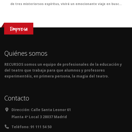
de tres misteriorsos espíritus, vivirá un emocionante viaje en busca del auténtico sentido de la Navidad. El clásico más representado de Dickens se convertirá en la propuesta infalible de tus clases de Inglés y, sin duda, en el mejor regalo que no puede faltar en vuestra agenda de actividades navideñas.
Empresa
Quiénes somos
RECURSOS somos un equipo de profesionales de la educación y
del teatro que trabaja para que alumnos y profesores
experimentéis, en primera persona, la magia del teatro.
Contacto
Dirección:
Calle Santa Leonor 61
Planta 4º Local 3 28037 Madrid
Teléfono:
91 111 54 50