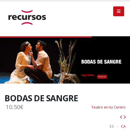
Reservar
BODAS DE SANGRE
10.50€
Teatro en tu Centro
ES
-
CA