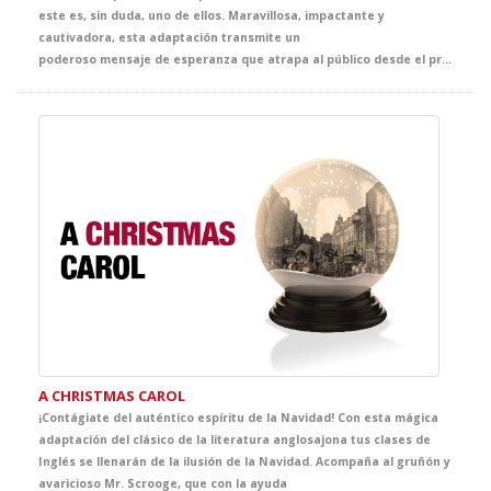
este es, sin duda, uno de ellos. Maravillosa, impactante y
cautivadora, esta adaptación transmite un
poderoso mensaje de esperanza que atrapa al público desde el primer instante. Llena de ternura, emoción y sensibilidad, ofrece al alumnado una oportunidad única para adentrarse en la mirada de Anna, una joven vital, inteligente y curiosa, y acercarse, desde la experiencia teatral, a uno de los episodios más sobrecogedores de la historia contemporánea.
A CHRISTMAS CAROL
¡Contágiate del auténtico espíritu de la Navidad! Con esta mágica
adaptación del clásico de la literatura anglosajona tus clases de
Inglés se llenarán de la ilusión de la Navidad. Acompaña al gruñón y
avaricioso Mr. Scrooge, que con la ayuda