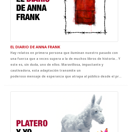
EL DIARIO DE ANNA FRANK
Hay relatos en primera persona que iluminan nuestro pasado con
una fuerza que a veces supera a la de muchos libros de historia… Y
este es, sin duda, uno de ellos. Maravillosa, impactante y
cautivadora, esta adaptación transmite un
poderoso mensaje de esperanza que atrapa al público desde el primer instante. Llena de ternura, emoción y sensibilidad, ofrece al alumnado una oportunidad única para adentrarse en la mirada de Anna, una joven vital, inteligente y curiosa, y acercarse, desde la experiencia teatral, a uno de los episodios más sobrecogedores de la historia contemporánea.