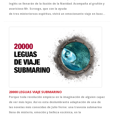
Inglés se llenarán de la ilusión de la Navidad. Acompaña al gruñón y
avaricioso Mr. Scrooge, que con la ayuda
de tres misteriorsos espíritus, vivirá un emocionante viaje en busca del auténtico sentido de la Navidad. El clásico más representado de Dickens se convertirá en la propuesta infalible de tus clases de Inglés y, sin duda, en el mejor regalo que no puede faltar en vuestra agenda de actividades navideñas.
20000 LEGUAS VIAJE SUBMARINO
Porque toda revolución empieza en la imaginación de alguien capaz
de ver más lejos. Así es esta deslumbrante adaptación de una de
las novelas más conocidas de Julio Verne: una travesía submarina
llena de misterio, emoción y belleza escénica, en la