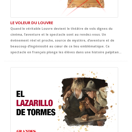
LE VOLEUR DU LOUVRE
Quand le véritable Louvre devient le théâtre de vols dignes du
cinéma, l’aventure et le spectacle sont au rendez-vous. Un
événement réel et proche, source de mystère, d’aventure et de
beaucoup d’ingéniosité au cœur de ce lieu emblématique. Ce
spectacle en français plonge les élèves dans une histoire palpitante d’énigmes, de poursuites, d’humour et de suspects inattendus. Entre œuvres d’art, indices cachés et rebondissements surprenants, la scène se transforme en une grande aventure policière, digne de Tintin lui-même, pleine de rythme et d’émotion.