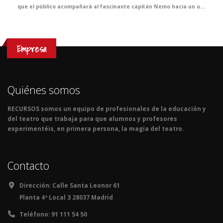
que el público acompañará al fascinante capitán Nemo hacia un universo desconocido. Un espectáculo que celebra el poder de la fantasía como origen de los grandes avances científicos.
Empresa
Quiénes somos
RECURSOS somos un equipo de profesionales de la educación y
del teatro que trabaja para que alumnos y profesores
experimentéis, en primera persona, la magia del teatro.
Contacto
Dirección:
Calle Santa Leonor 61
Planta 4º Local 3 28037 Madrid
Teléfono:
91 111 54 50