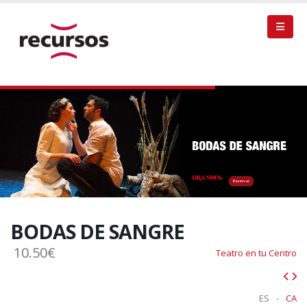
Reservar
BODAS DE SANGRE
10.50€
Teatro en tu Centro
ES
-
CA