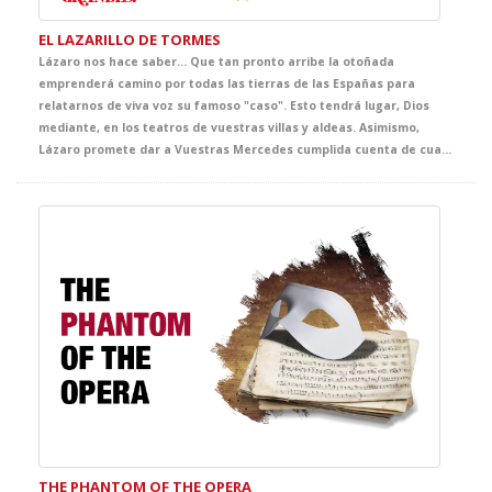
EL LAZARILLO DE TORMES
Lázaro nos hace saber… Que tan pronto arribe la otoñada
emprenderá camino por todas las tierras de las Españas para
relatarnos de viva voz su famoso "caso". Esto tendrá lugar, Dios
mediante, en los teatros de vuestras villas y aldeas. Asimismo,
Lázaro promete dar a Vuestras Mercedes cumplida cuenta de cuantas fortunas y adversidades le acontecieron, bien es verdad que pocas y breves fueron las primeras y cuantiosas y muy penosas las segundas. Lázaro confía que del conocimiento de tan triste y divertida historia sepan extraer Vuestras Mercedes y, muy principalmente, vuestros discípulos, tanto el buen juicio que les ayude a evitar los malos senderos y los malos compañeros, como la cristiana compasión y la inmerecida generosidad que precisa su muy hambrienta persona. Quedando agradecido de ser considerado dentro del ciclo GRANDES, con tan notables figuras.
THE PHANTOM OF THE OPERA