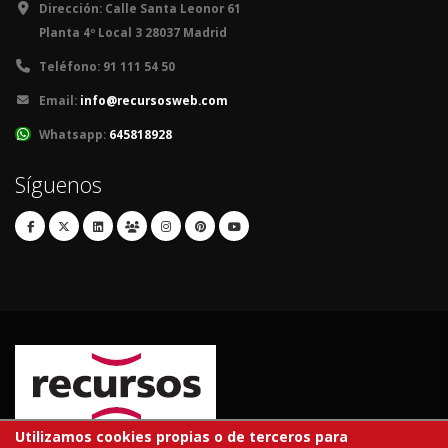
Dirección:
Calle Santa Leonor 61
Planta 4º Local 3 28037 Madrid
Teléfono:
91 111 54 50
Email:
info@recursosweb.com
Whatsapp:
645818928
Síguenos
Utilizamos cookies propias o de terceros para