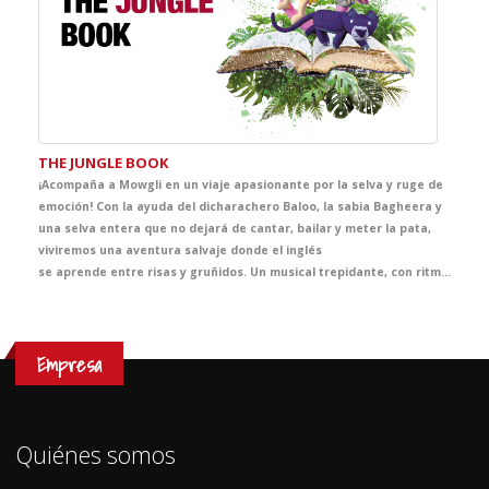
THE JUNGLE BOOK
¡Acompaña a Mowgli en un viaje apasionante por la selva y ruge de
emoción! Con la ayuda del dicharachero Baloo, la sabia Bagheera y
una selva entera que no dejará de cantar, bailar y meter la pata,
viviremos una aventura salvaje donde el inglés
se aprende entre risas y gruñidos. Un musical trepidante, con ritmos pegadizos, diálogos chispeantes y lleno de sorpresas. ¡Ven a la jungla y descubre que estudiar inglés puede ser lo más animal del curso! Aaaaaaaauuuuuuuuuuuu...!!!!!!!!!!!!
Empresa
Quiénes somos