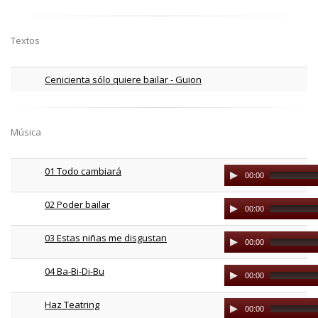
Textos
Cenicienta sólo quiere bailar - Guion
Música
01 Todo cambiará
Audio
00:00
Player
02 Poder bailar
Audio
00:00
Player
03 Estas niñas me disgustan
Audio
00:00
Player
04 Ba-Bi-Di-Bu
Audio
00:00
Player
Haz Teatring
Audio
00:00
Player