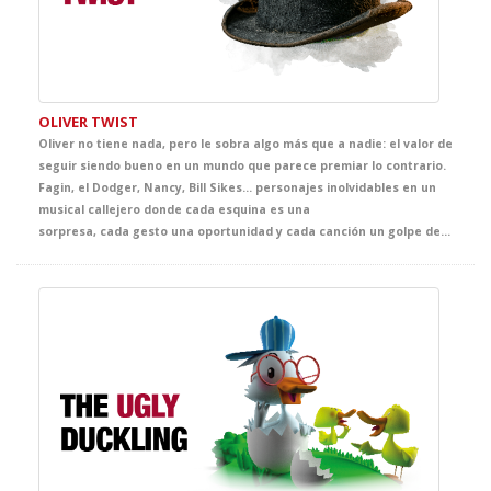
OLIVER TWIST
Oliver no tiene nada, pero le sobra algo más que a nadie: el valor de
seguir siendo bueno en un mundo que parece premiar lo contrario.
Fagin, el Dodger, Nancy, Bill Sikes… personajes inolvidables en un
musical callejero donde cada esquina es una
sorpresa, cada gesto una oportunidad y cada canción un golpe de realidad. Desde el primer momento la intención de Dickens fue clara: denunciar las penosas condiciones de vida de los niños de la calle. Y vaya si lo consiguió: desde1837, generaciones enteras han tenido en este personaje y sus emocionantes aventuras, el detonante que despertaba las conciencias. En este caso sobre la peor injusticia que se pueda concebir, la injusticia contra la infancia. Adéntrate por arte del teatro, al Londres más canalla, con sus grandes miserias y sus maravillosas esperanzas.