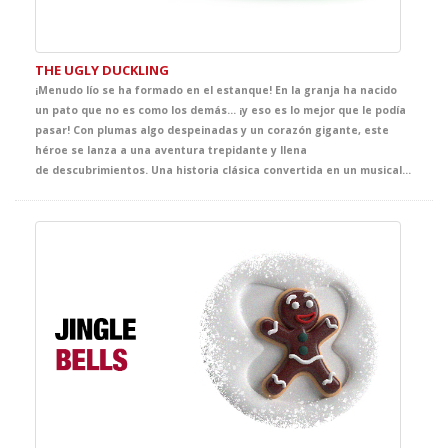
THE UGLY DUCKLING
¡Menudo lío se ha formado en el estanque! En la granja ha nacido
un pato que no es como los demás… ¡y eso es lo mejor que le podía
pasar! Con plumas algo despeinadas y un corazón gigante, este
héroe se lanza a una aventura trepidante y llena
de descubrimientos. Una historia clásica convertida en un musical divertido y entrañable, donde la autoestima, la inclusión y la amistad son los verdaderos protagonistas. Totalmente adaptado a su nivel de inglés, con canciones pegadizas, diálogos sencillos y mucho sentido del humor, este espectáculo será la excusa perfecta para aprender que ser diferente es, en realidad, un superpoder. ¡Y es que lo que nos hace iguales es que todos somos diferentes!