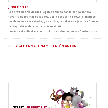
JINGLE BELLS
Las próximas Navidades llegan en trineo con la banda sonora
favorita de los más pequeños. Ven a conocer a Snowy, el muñeco
de nieve más encantador, y su amiga, la galleta de jengibre Cookie,
protagonistas del musical más navideño.
Ilumina estas fiestas con nosotros, cantando junto a Santa esos villancicos que todos conocemos. Totalmente adaptada para su nivel, Jiingle Bells es el regalo ideal para que tus alumnos den la bienvenida a la Navidad.
LA RATITA MARTINA Y EL RATÓN ANTÓN