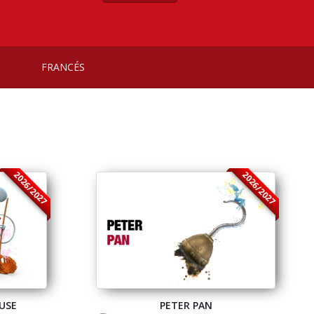
 adecuada para niños"
- KEEP CALM
, CÁCERES
FRANCÉS
2026/2027
2026/2027
USE
PETER PAN