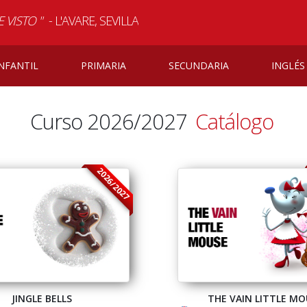
 VISTO "
- L'AVARE
, SEVILLA
 adecuado para la edad. Actores muy expresivos. Vocalización
NFANTIL
PRIMARIA
SECUNDARIA
INGLÉS
Curso 2026/2027
Catálogo
2026/2027
JINGLE BELLS
THE VAIN LITTLE MO