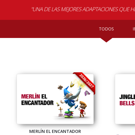
"UNA DE LAS MEJORES ADAPTACIONES QUE HE
"Tema atractivo para los alumnos, vocabulario
TODOS
I
2026/2027
MERLÍN EL ENCANTADOR