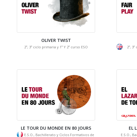
OLIVER TWIST
2º, 3º ciclo primaria y 1º Y 2º curso ESO
2º, 3º
LE TOUR DU MONDE EN 80 JOURS
EL 
E.S.O., Bachillerato y Ciclos Formativos de
E.S.O., Ba