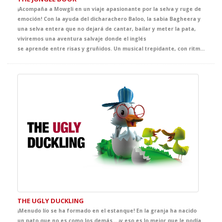
¡Acompaña a Mowgli en un viaje apasionante por la selva y ruge de
emoción! Con la ayuda del dicharachero Baloo, la sabia Bagheera y
una selva entera que no dejará de cantar, bailar y meter la pata,
viviremos una aventura salvaje donde el inglés
se aprende entre risas y gruñidos. Un musical trepidante, con ritmos pegadizos, diálogos chispeantes y lleno de sorpresas. ¡Ven a la jungla y descubre que estudiar inglés puede ser lo más animal del curso! Aaaaaaaauuuuuuuuuuuu...!!!!!!!!!!!!
THE UGLY DUCKLING
¡Menudo lío se ha formado en el estanque! En la granja ha nacido
un pato que no es como los demás… ¡y eso es lo mejor que le podía