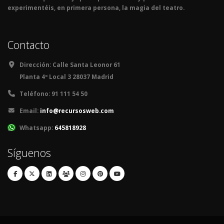
experimentéis, en primera persona, la magia del teatro.
Contacto
Dirección:
Calle Santa Leonor 61
Planta 4º Local 3 28037 Madrid
Teléfono:
91 111 54 50
Email:
info@recursosweb.com
Whatsapp:
645818928
Síguenos