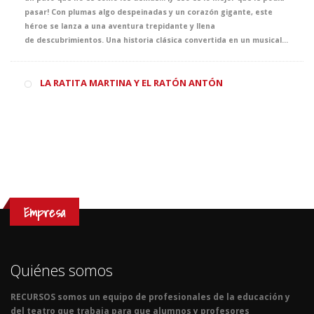
pasar! Con plumas algo despeinadas y un corazón gigante, este
héroe se lanza a una aventura trepidante y llena
de descubrimientos. Una historia clásica convertida en un musical divertido y entrañable, donde la autoestima, la inclusión y la amistad son los verdaderos protagonistas. Totalmente adaptado a su nivel de inglés, con canciones pegadizas, diálogos sencillos y mucho sentido del humor, este espectáculo será la excusa perfecta para aprender que ser diferente es, en realidad, un superpoder. ¡Y es que lo que nos hace iguales es que todos somos diferentes!
LA RATITA MARTINA Y EL RATÓN ANTÓN
Empresa
Quiénes somos
RECURSOS somos un equipo de profesionales de la educación y
del teatro que trabaja para que alumnos y profesores