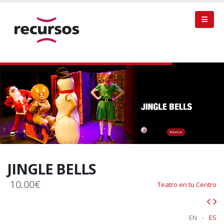
Reservar
JINGLE BELLS
10.00€
Teatro en tu Centro
EN
-
ES