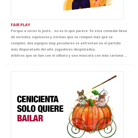
FAIR PLAY
Porque a veces lo justo… no es lo que parece. En esta comedia llena
de enredos, equívocos y normas que se rompen más que se
cumplen, dos equipos muy peculiares se enfrentan en el partido
más disparatado del año. Jugadores despistados,
árbitros que se lían con el silbato y una mascota con más carisma que estrategia. Todo puede pasar cuando el juego empieza y las reglas… son opcionales. Un espectáculo para reír, moverse y aprender Inglés entre jugadas absurdas, ideas locas y goles imposibles. Totalmente adaptado a su nivel de inglés, el equipo más peculiar y disparatado de la high school te espera en el teatro. The ball's in your court now.