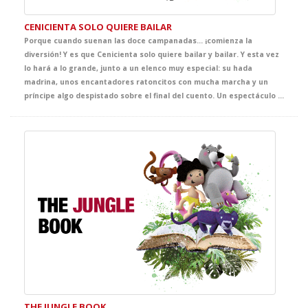
CENICIENTA SOLO QUIERE BAILAR
Porque cuando suenan las doce campanadas… ¡comienza la
diversión! Y es que Cenicienta solo quiere bailar y bailar. Y esta vez
lo hará a lo grande, junto a un elenco muy especial: su hada
madrina, unos encantadores ratoncitos con mucha marcha y un
príncipe algo despistado sobre el final del cuento. Un espectáculo lleno de música, coreografías pegadizas y mucho humor, donde el zapato de cristal no es lo único que brilla. ¡Ven a bailar con Cenicienta al teatro y descubre que los sueños se cumplen si no te rindes antes de medianoche!
THE JUNGLE BOOK