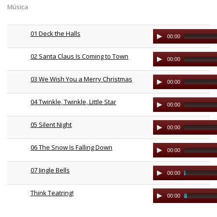
Música
01 Deck the Halls
Audio
00:00
Player
02 Santa Claus Is Coming to Town
Audio
00:00
Player
03 We Wish You a Merry Christmas
Audio
00:00
Player
04 Twinkle, Twinkle, Little Star
Audio
00:00
Player
05 Silent Night
Audio
00:00
Player
06 The Snow Is Falling Down
Audio
00:00
Player
07 Jingle Bells
Audio
00:00
Player
Think Teatring!
Audio
00:00
Player