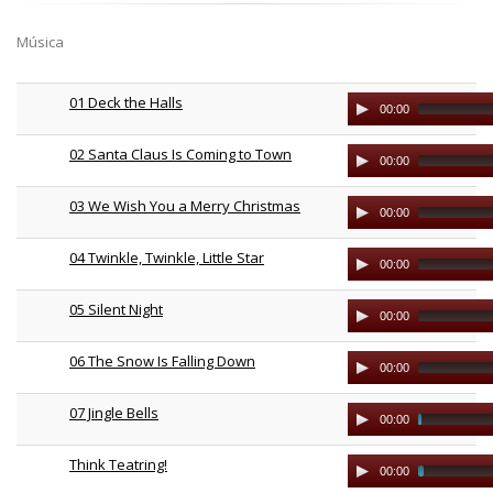
Música
01 Deck the Halls
Audio
00:00
Player
02 Santa Claus Is Coming to Town
Audio
00:00
Player
03 We Wish You a Merry Christmas
Audio
00:00
Player
04 Twinkle, Twinkle, Little Star
Audio
00:00
Player
05 Silent Night
Audio
00:00
Player
06 The Snow Is Falling Down
Audio
00:00
Player
07 Jingle Bells
Audio
00:00
Player
Think Teatring!
Audio
00:00
Player