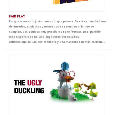
FAIR PLAY
Porque a veces lo justo… no es lo que parece. En esta comedia llena
de enredos, equívocos y normas que se rompen más que se
cumplen, dos equipos muy peculiares se enfrentan en el partido
más disparatado del año. Jugadores despistados,
árbitros que se lían con el silbato y una mascota con más carisma que estrategia. Todo puede pasar cuando el juego empieza y las reglas… son opcionales. Un espectáculo para reír, moverse y aprender Inglés entre jugadas absurdas, ideas locas y goles imposibles. Totalmente adaptado a su nivel de inglés, el equipo más peculiar y disparatado de la high school te espera en el teatro. The ball's in your court now.