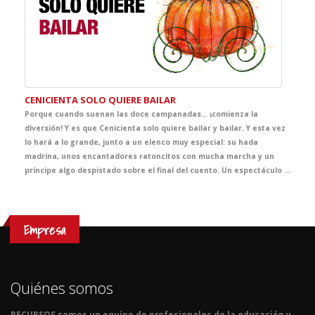
CENICIENTA SOLO QUIERE BAILAR
Porque cuando suenan las doce campanadas… ¡comienza la
diversión! Y es que Cenicienta solo quiere bailar y bailar. Y esta vez
lo hará a lo grande, junto a un elenco muy especial: su hada
madrina, unos encantadores ratoncitos con mucha marcha y un
príncipe algo despistado sobre el final del cuento. Un espectáculo lleno de música, coreografías pegadizas y mucho humor, donde el zapato de cristal no es lo único que brilla. ¡Ven a bailar con Cenicienta al teatro y descubre que los sueños se cumplen si no te rindes antes de medianoche!
Empresa
Quiénes somos
RECURSOS somos un equipo de profesionales de la educación y