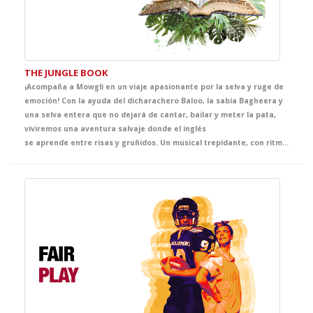
THE JUNGLE BOOK
¡Acompaña a Mowgli en un viaje apasionante por la selva y ruge de
emoción! Con la ayuda del dicharachero Baloo, la sabia Bagheera y
una selva entera que no dejará de cantar, bailar y meter la pata,
viviremos una aventura salvaje donde el inglés
se aprende entre risas y gruñidos. Un musical trepidante, con ritmos pegadizos, diálogos chispeantes y lleno de sorpresas. ¡Ven a la jungla y descubre que estudiar inglés puede ser lo más animal del curso! Aaaaaaaauuuuuuuuuuuu...!!!!!!!!!!!!