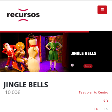
Reservar
JINGLE BELLS
10.00€
Teatro en tu Centro
EN
-
ES