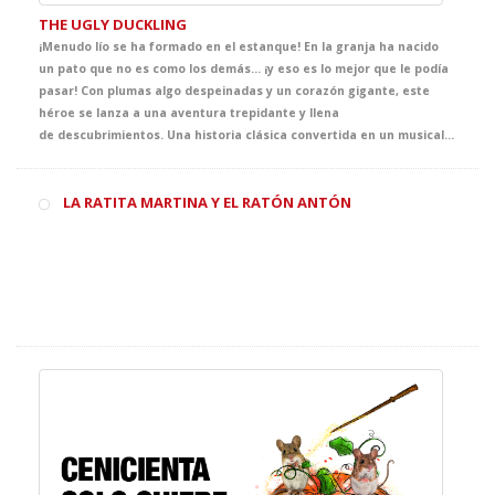
THE UGLY DUCKLING
¡Menudo lío se ha formado en el estanque! En la granja ha nacido
un pato que no es como los demás… ¡y eso es lo mejor que le podía
pasar! Con plumas algo despeinadas y un corazón gigante, este
héroe se lanza a una aventura trepidante y llena
de descubrimientos. Una historia clásica convertida en un musical divertido y entrañable, donde la autoestima, la inclusión y la amistad son los verdaderos protagonistas. Totalmente adaptado a su nivel de inglés, con canciones pegadizas, diálogos sencillos y mucho sentido del humor, este espectáculo será la excusa perfecta para aprender que ser diferente es, en realidad, un superpoder. ¡Y es que lo que nos hace iguales es que todos somos diferentes!
LA RATITA MARTINA Y EL RATÓN ANTÓN