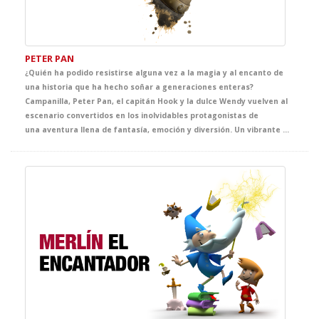
PETER PAN
¿Quién ha podido resistirse alguna vez a la magia y al encanto de
una historia que ha hecho soñar a generaciones enteras?
Campanilla, Peter Pan, el capitán Hook y la dulce Wendy vuelven al
escenario convertidos en los inolvidables protagonistas de
una aventura llena de fantasía, emoción y diversión. Un vibrante musical en inglés que hará disfrutar a los más pequeños del cole mientras viven, casi sin darse cuenta, una de las clases de inglés más mágicas del curso.