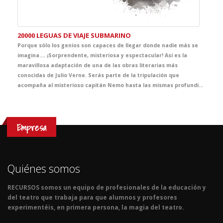
20000 LEGUAS DE VIAJE SUBMARINO
Porque sólo los genios son capaces de llegar donde nadie más se
imagina.... ¡Sorprendente, misteriosa y espectacular! Así es la
maravillosa adaptación de una de las obras literarias más
conocidas de Julio Verne. Serás parte de la tripulación que
acompaña al misterioso capitán Nemo hasta las mismas profundidades del mar en una aventura que recordarás para siempre. Un espectáculo emocionante que viene a demostrar cómo imaginar es, y será siempre, el primer paso de cualquier avance científico.
Empresa
Quiénes somos
RECURSOS somos un equipo de profesionales de la educación y
del teatro que trabaja para que alumnos y profesores
experimentéis, en primera persona, la magia del teatro.