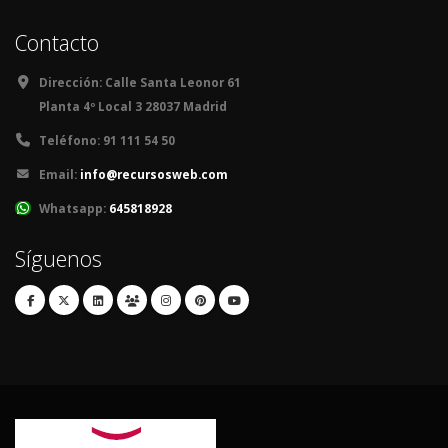
Contacto
Dirección:
Calle Santa Leonor 61
Planta 4º Local 3 28037 Madrid
Teléfono:
91 111 54 50
Email:
info@recursosweb.com
Whatsapp:
645818928
Síguenos