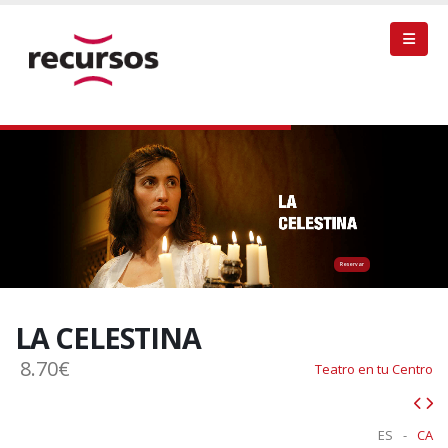
Reservar
LA CELESTINA
8.70€
Teatro en tu Centro
ES
-
CA