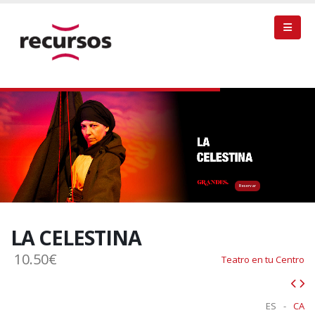
Reservar
LA CELESTINA
10.50€
Teatro en tu Centro
ES
-
CA