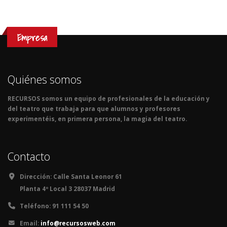
Empresa
Quiénes somos
RECURSOS somos un equipo de profesionales de la educación y
del teatro que trabaja para que alumnos y profesores
experimentéis, en primera persona, la magia del teatro.
Contacto
Dirección:
Calle Santa Leonor 61
Planta 4º Local 3 28037 Madrid
Teléfono:
91 111 54 50
Email:
info@recursosweb.com