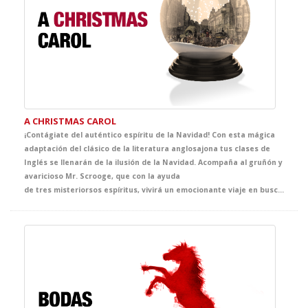
A CHRISTMAS CAROL
¡Contágiate del auténtico espíritu de la Navidad! Con esta mágica
adaptación del clásico de la literatura anglosajona tus clases de
Inglés se llenarán de la ilusión de la Navidad. Acompaña al gruñón y
avaricioso Mr. Scrooge, que con la ayuda
de tres misteriorsos espíritus, vivirá un emocionante viaje en busca del auténtico sentido de la Navidad. El clásico más representado de Dickens se convertirá en la propuesta infalible de tus clases de Inglés y, sin duda, en el mejor regalo que no puede faltar en vuestra agenda de actividades navideñas.