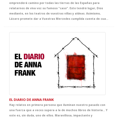
emprenderá camino por todas las tierras de las Españas para
relatarnos de viva voz su famoso "caso". Esto tendrá lugar, Dios
mediante, en los teatros de vuestras villas y aldeas. Asimismo,
Lázaro promete dar a Vuestras Mercedes cumplida cuenta de cuantas fortunas y adversidades le acontecieron, bien es verdad que pocas y breves fueron las primeras y cuantiosas y muy penosas las segundas. Lázaro confía que del conocimiento de tan triste y divertida historia sepan extraer Vuestras Mercedes y, muy principalmente, vuestros discípulos, tanto el buen juicio que les ayude a evitar los malos senderos y los malos compañeros, como la cristiana compasión y la inmerecida generosidad que precisa su muy hambrienta persona. Quedando agradecido de ser considerado dentro del ciclo GRANDES, con tan notables figuras.
EL DIARIO DE ANNA FRANK
Hay relatos en primera persona que iluminan nuestro pasado con
una fuerza que a veces supera a la de muchos libros de historia… Y
este es, sin duda, uno de ellos. Maravillosa, impactante y