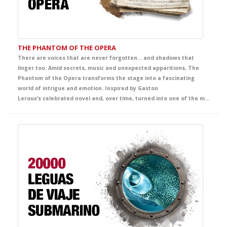
THE PHANTOM OF THE OPERA
There are voices that are never forgotten… and shadows that
linger too. Amid secrets, music and unexpected apparitions, The
Phantom of the Opera transforms the stage into a fascinating
world of intrigue and emotion. Inspired by Gaston
Leroux’s celebrated novel and, over time, turned into one of the most famous and admired titles from Broadway to London’s West End and the wider international stage imagination, this production envelops the audience in an unforgettable story of mystery, beauty and passion. A captivating theatrical experience that offers students a powerful immersion in English, filled with intensity, atmosphere and deep emotion.