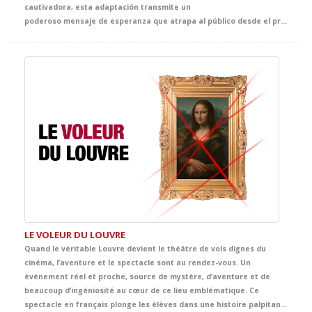
cautivadora, esta adaptación transmite un
poderoso mensaje de esperanza que atrapa al público desde el primer instante. Llena de ternura, emoción y sensibilidad, ofrece al alumnado una oportunidad única para adentrarse en la mirada de Anna, una joven vital, inteligente y curiosa, y acercarse, desde la experiencia teatral, a uno de los episodios más sobrecogedores de la historia contemporánea.
LE VOLEUR DU LOUVRE
Quand le véritable Louvre devient le théâtre de vols dignes du
cinéma, l’aventure et le spectacle sont au rendez-vous. Un
événement réel et proche, source de mystère, d’aventure et de
beaucoup d’ingéniosité au cœur de ce lieu emblématique. Ce
spectacle en français plonge les élèves dans une histoire palpitante d’énigmes, de poursuites, d’humour et de suspects inattendus. Entre œuvres d’art, indices cachés et rebondissements surprenants, la scène se transforme en une grande aventure policière, digne de Tintin lui-même, pleine de rythme et d’émotion.