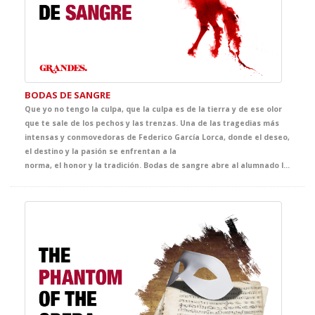
BODAS DE SANGRE
Que yo no tengo la culpa, que la culpa es de la tierra y de ese olor
que te sale de los pechos y las trenzas. Una de las tragedias más
intensas y conmovedoras de Federico García Lorca, donde el deseo,
el destino y la pasión se enfrentan a la
norma, el honor y la tradición. Bodas de sangre abre al alumnado las puertas del universo lorquiano a través de una puesta en escena de gran fuerza simbólica, cuidada al detalle y concebida para acercarles a una de las cimas de nuestro teatro. Una oportunidad única para descubrir la vigencia, la belleza y la potencia dramática de un clásico imprescindible.