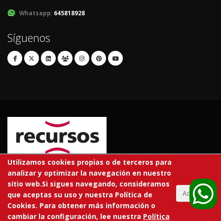
Whatsapp:
645818928
Síguenos
Utilizamos cookies propias o de terceros para
analizar y optimizar la navegación en nuestro
© 2026 RECURSOS EDUCATIVOS S.L.
sitio web.Si sigues navegando, consideramos
Todos los derechos reservados.
Aceptar
que aceptas su uso y nuestra Política de
Cookies. Para obtener más información o
En tu centro
Tarifas
Trabaja con nosotros
Aviso legal
cambiar la configuración, lee nuestra
Política