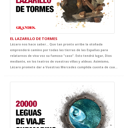
EL LAZARILLO DE TORMES
Lázaro nos hace saber… Que tan pronto arribe la otoñada
emprenderá camino por todas las tierras de las Españas para
relatarnos de viva voz su famoso "caso". Esto tendrá lugar, Dios
mediante, en los teatros de vuestras villas y aldeas. Asimismo,
Lázaro promete dar a Vuestras Mercedes cumplida cuenta de cuantas fortunas y adversidades le acontecieron, bien es verdad que pocas y breves fueron las primeras y cuantiosas y muy penosas las segundas. Lázaro confía que del conocimiento de tan triste y divertida historia sepan extraer Vuestras Mercedes y, muy principalmente, vuestros discípulos, tanto el buen juicio que les ayude a evitar los malos senderos y los malos compañeros, como la cristiana compasión y la inmerecida generosidad que precisa su muy hambrienta persona. Quedando agradecido de ser considerado dentro del ciclo GRANDES, con tan notables figuras.