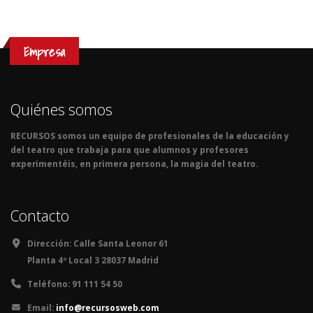
Empresa
Quiénes somos
RECURSOS somos un equipo de profesionales de la educación y
del teatro que trabaja para que alumnos y profesores
experimentéis, en primera persona, la magia del teatro.
Contacto
Dirección:
Calle Santa Leonor 61
Planta 4º Local 3 28037 Madrid
Teléfono:
91 111 54 50
Email:
info@recursosweb.com