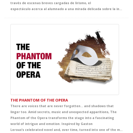
través de escenas breves cargadas de lirismo, el
espectáculo acerca al alumnado a una mirada delicada sobre la infancia, la naturaleza, la amistad y la vida cotidiana, convirtiendo el escenario en un espacio de asombro, ternura y descubrimiento.
THE PHANTOM OF THE OPERA
There are voices that are never forgotten… and shadows that
linger too. Amid secrets, music and unexpected apparitions, The
Phantom of the Opera transforms the stage into a fascinating
world of intrigue and emotion. Inspired by Gaston
Leroux’s celebrated novel and, over time, turned into one of the most famous and admired titles from Broadway to London’s West End and the wider international stage imagination, this production envelops the audience in an unforgettable story of mystery, beauty and passion. A captivating theatrical experience that offers students a powerful immersion in English, filled with intensity, atmosphere and deep emotion.