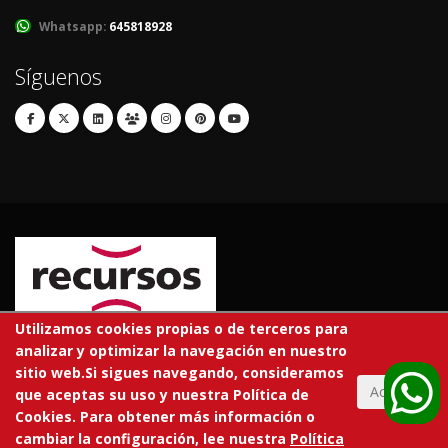
Whatsapp:
645818928
Síguenos
Utilizamos cookies propias o de terceros para
analizar y optimizar la navegación en nuestro
© 2026 RECURSOS EDUCATIVOS S.L.
sitio web.Si sigues navegando, consideramos
Todos los derechos reservados.
Aceptar
que aceptas su uso y nuestra Política de
Cookies. Para obtener más información o
En tu centro
Tarifas
Trabaja con nosotros
Aviso legal
cambiar la configuración, lee nuestra
Política