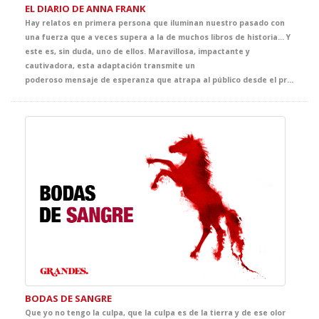
EL DIARIO DE ANNA FRANK
Hay relatos en primera persona que iluminan nuestro pasado con
una fuerza que a veces supera a la de muchos libros de historia… Y
este es, sin duda, uno de ellos. Maravillosa, impactante y
cautivadora, esta adaptación transmite un
poderoso mensaje de esperanza que atrapa al público desde el primer instante. Llena de ternura, emoción y sensibilidad, ofrece al alumnado una oportunidad única para adentrarse en la mirada de Anna, una joven vital, inteligente y curiosa, y acercarse, desde la experiencia teatral, a uno de los episodios más sobrecogedores de la historia contemporánea.
BODAS DE SANGRE
Que yo no tengo la culpa, que la culpa es de la tierra y de ese olor