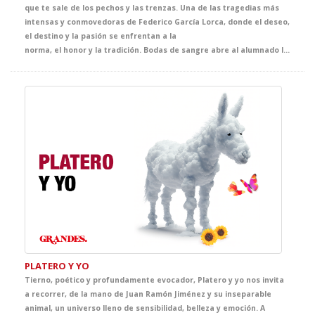
que te sale de los pechos y las trenzas. Una de las tragedias más
intensas y conmovedoras de Federico García Lorca, donde el deseo,
el destino y la pasión se enfrentan a la
norma, el honor y la tradición. Bodas de sangre abre al alumnado las puertas del universo lorquiano a través de una puesta en escena de gran fuerza simbólica, cuidada al detalle y concebida para acercarles a una de las cimas de nuestro teatro. Una oportunidad única para descubrir la vigencia, la belleza y la potencia dramática de un clásico imprescindible.
PLATERO Y YO
Tierno, poético y profundamente evocador, Platero y yo nos invita
a recorrer, de la mano de Juan Ramón Jiménez y su inseparable
animal, un universo lleno de sensibilidad, belleza y emoción. A