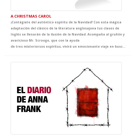
A CHRISTMAS CAROL
¡Contágiate del auténtico espíritu de la Navidad! Con esta mágica
adaptación del clásico de la literatura anglosajona tus clases de
Inglés se llenarán de la ilusión de la Navidad. Acompaña al gruñón y
avaricioso Mr. Scrooge, que con la ayuda
de tres misteriorsos espíritus, vivirá un emocionante viaje en busca del auténtico sentido de la Navidad. El clásico más representado de Dickens se convertirá en la propuesta infalible de tus clases de Inglés y, sin duda, en el mejor regalo que no puede faltar en vuestra agenda de actividades navideñas.