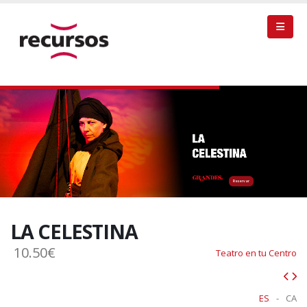
Reservar
LA CELESTINA
10.50€
Teatro en tu Centro
ES
-
CA