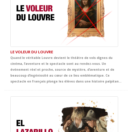
LE VOLEUR DU LOUVRE
Quand le véritable Louvre devient le théâtre de vols dignes du
cinéma, l’aventure et le spectacle sont au rendez-vous. Un
événement réel et proche, source de mystère, d’aventure et de
beaucoup d’ingéniosité au cœur de ce lieu emblématique. Ce
spectacle en français plonge les élèves dans une histoire palpitante d’énigmes, de poursuites, d’humour et de suspects inattendus. Entre œuvres d’art, indices cachés et rebondissements surprenants, la scène se transforme en une grande aventure policière, digne de Tintin lui-même, pleine de rythme et d’émotion.