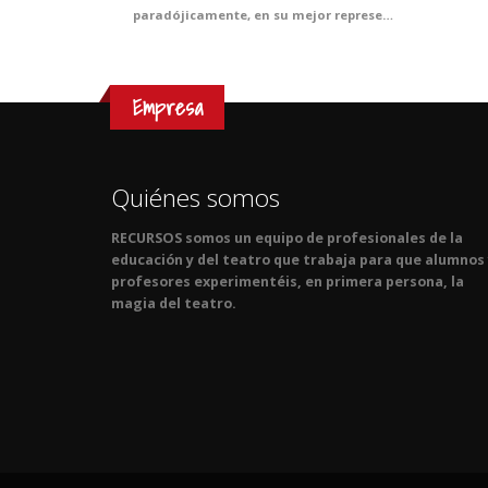
paradójicamente, en su mejor representante. Y es que nadie como Cervantes demostró que se puede ser ortodoxo y subversivo a la vez. Ven al teatro y harás que tus alumnos conozcan por fin y para siempre sus famosas andanzas en una adaptación preparada especialmente para vosotros. Sentencias inmortales en una puesta en escena rompedora. Toda una lección de idealismo, honor, valor y, por supuesto, de literatura.
Empresa
Quiénes somos
RECURSOS somos un equipo de profesionales de la
educación y del teatro que trabaja para que alumnos
profesores experimentéis, en primera persona, la
magia del teatro.