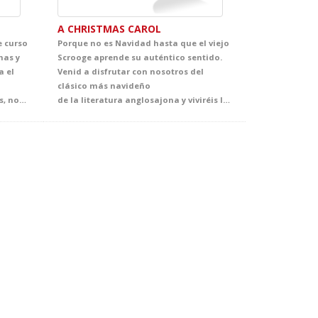
A CHRISTMAS CAROL
e curso
Porque no es Navidad hasta que el viejo
mas y
Scrooge aprende su auténtico sentido.
a el
Venid a disfrutar con nosotros del
clásico más navideño
Paula, y su banda de locos artistas, nos acercan a esta joya del teatro contemporáneo! Atrevido, ingenioso, descarado y tremendamente divertido, así es el texto con el que Mihura denuncia lo absurdo de muchas de las convenciones sociales. Una opción ideal para despertar en tus alumnos el interés por el teatro a través de un espectáculo que no olvidarán.
de la literatura anglosajona y viviréis la clase de Inglés más aplaudida de la temporada. Tus alumnos no pordrán olvidar esta maravillosa adaptación de la historia más representada de Dickens.