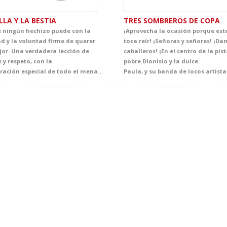
LLA Y LA BESTIA
TRES SOMBREROS DE COPA
 ningún hechizo puede con la
¡Aprovecha la ocasión porque est
d y la voluntad firme de querer
toca reír! ¡Señoras y señores! ¡Da
jor. Una verdadera lección de
caballeros! ¡En el centro de la pist
 y respeto, con la
pobre Dionisio y la dulce
colaboración especial de todo el menaje del castillo, en un espectáculo repleto de magia, humor y sorpresas, donde podréis cantar y bailar junto a Bella, Bestia, Lumière y Din-Dong. Una oportunidad única de disfrutar del teatro y vivir momentos inolvidables.