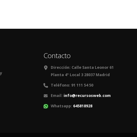
Contacto
Dirección:
Calle Santa Leonor 61
 y
Planta 4º Local 3 28037 Madrid
Teléfono:
91 111 54 50
Email:
info@recursosweb.com
Whatsapp:
645818928