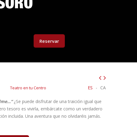
Reservar
ES
-
CA
Teatro en tu Centro
edme…”
¿Se puede disfrutar de una traición igual que
adero tesoro es vivirla, embárcate como un verdadero
ción incluida. Una aventura que no olvidaréis jamás.