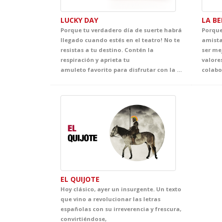
LUCKY DAY
LA BE
Porque tu verdadero día de suerte habrá
Porque
llegado cuando estés en el teatro! No te
amista
resistas a tu destino. Contén la
ser me
respiración y aprieta tu
valores
amuleto favorito para disfrutar con la comedia más disparatada y loca de la temporada. Y es que Andy y Bob son dos hermanos con una idea muy diferente sobre lo que es la suerte y sus "señales". Ríete de la superstición en un espectáculo divertido y fresco, con un nivel de inglés perfectamente adaptado al de tus alumnos. Cualquier cosa puede pasar de la mano de estos accidentados personajes.
EL QUIJOTE
Hoy clásico, ayer un insurgente. Un texto
que vino a revolucionar las letras
españolas con su irreverencia y frescura,
convirtiéndose,