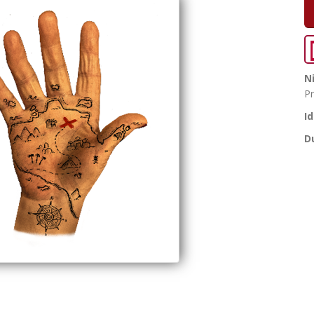
N
Pr
I
D