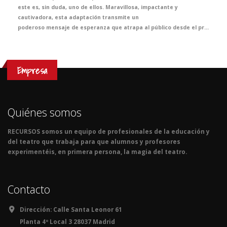
este es, sin duda, uno de ellos. Maravillosa, impactante y
cautivadora, esta adaptación transmite un
poderoso mensaje de esperanza que atrapa al público desde el primer instante. Llena de ternura, emoción y sensibilidad, ofrece al alumnado una oportunidad única para adentrarse en la mirada de Anna, una joven vital, inteligente y curiosa, y acercarse, desde la experiencia teatral, a uno de los episodios más sobrecogedores de la historia contemporánea.
Empresa
Quiénes somos
RECURSOS somos un equipo de profesionales de la educación y
del teatro que trabaja para que alumnos y profesores
experimentéis, en primera persona, la magia del teatro.
Contacto
Dirección:
Calle Santa Leonor 61
Planta 4º Local 3 28037 Madrid