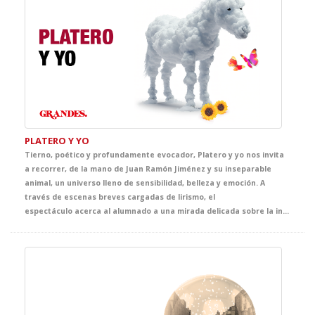
PLATERO Y YO
Tierno, poético y profundamente evocador, Platero y yo nos invita
a recorrer, de la mano de Juan Ramón Jiménez y su inseparable
animal, un universo lleno de sensibilidad, belleza y emoción. A
través de escenas breves cargadas de lirismo, el
espectáculo acerca al alumnado a una mirada delicada sobre la infancia, la naturaleza, la amistad y la vida cotidiana, convirtiendo el escenario en un espacio de asombro, ternura y descubrimiento.