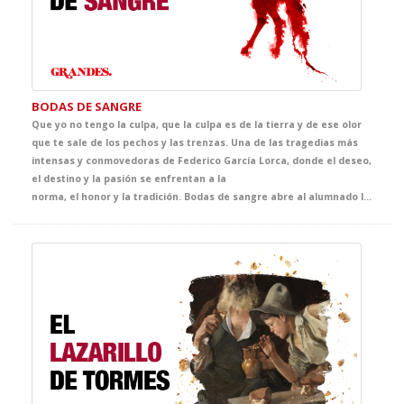
BODAS DE SANGRE
Que yo no tengo la culpa, que la culpa es de la tierra y de ese olor
que te sale de los pechos y las trenzas. Una de las tragedias más
intensas y conmovedoras de Federico García Lorca, donde el deseo,
el destino y la pasión se enfrentan a la
norma, el honor y la tradición. Bodas de sangre abre al alumnado las puertas del universo lorquiano a través de una puesta en escena de gran fuerza simbólica, cuidada al detalle y concebida para acercarles a una de las cimas de nuestro teatro. Una oportunidad única para descubrir la vigencia, la belleza y la potencia dramática de un clásico imprescindible.