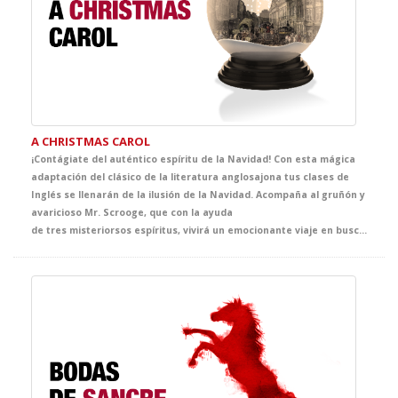
A CHRISTMAS CAROL
¡Contágiate del auténtico espíritu de la Navidad! Con esta mágica
adaptación del clásico de la literatura anglosajona tus clases de
Inglés se llenarán de la ilusión de la Navidad. Acompaña al gruñón y
avaricioso Mr. Scrooge, que con la ayuda
de tres misteriorsos espíritus, vivirá un emocionante viaje en busca del auténtico sentido de la Navidad. El clásico más representado de Dickens se convertirá en la propuesta infalible de tus clases de Inglés y, sin duda, en el mejor regalo que no puede faltar en vuestra agenda de actividades navideñas.