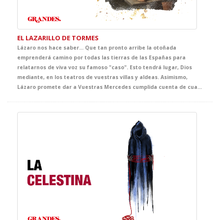
EL LAZARILLO DE TORMES
Lázaro nos hace saber… Que tan pronto arribe la otoñada
emprenderá camino por todas las tierras de las Españas para
relatarnos de viva voz su famoso "caso". Esto tendrá lugar, Dios
mediante, en los teatros de vuestras villas y aldeas. Asimismo,
Lázaro promete dar a Vuestras Mercedes cumplida cuenta de cuantas fortunas y adversidades le acontecieron, bien es verdad que pocas y breves fueron las primeras y cuantiosas y muy penosas las segundas. Lázaro confía que del conocimiento de tan triste y divertida historia sepan extraer Vuestras Mercedes y, muy principalmente, vuestros discípulos, tanto el buen juicio que les ayude a evitar los malos senderos y los malos compañeros, como la cristiana compasión y la inmerecida generosidad que precisa su muy hambrienta persona. Quedando agradecido de ser considerado dentro del ciclo GRANDES, con tan notables figuras.