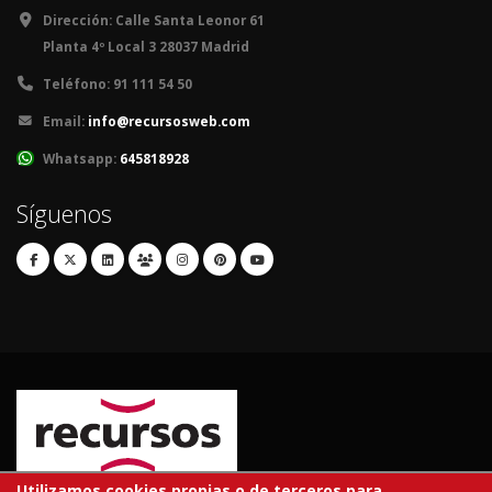
Dirección:
Calle Santa Leonor 61
Planta 4º Local 3 28037 Madrid
Teléfono:
91 111 54 50
Email:
info@recursosweb.com
Whatsapp:
645818928
Síguenos
Utilizamos cookies propias o de terceros para