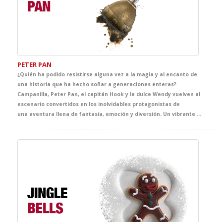
PETER PAN
¿Quién ha podido resistirse alguna vez a la magia y al encanto de
una historia que ha hecho soñar a generaciones enteras?
Campanilla, Peter Pan, el capitán Hook y la dulce Wendy vuelven al
escenario convertidos en los inolvidables protagonistas de
una aventura llena de fantasía, emoción y diversión. Un vibrante musical en inglés que hará disfrutar a los más pequeños del cole mientras viven, casi sin darse cuenta, una de las clases de inglés más mágicas del curso.