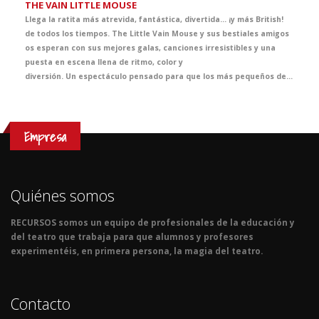
THE VAIN LITTLE MOUSE
Llega la ratita más atrevida, fantástica, divertida… ¡y más British!
de todos los tiempos. The Little Vain Mouse y sus bestiales amigos
os esperan con sus mejores galas, canciones irresistibles y una
puesta en escena llena de ritmo, color y
diversión. Un espectáculo pensado para que los más pequeños del cole se inicien, de la forma más mágica, en el maravilloso mundo del teatro.
Empresa
Quiénes somos
RECURSOS somos un equipo de profesionales de la educación y
del teatro que trabaja para que alumnos y profesores
experimentéis, en primera persona, la magia del teatro.
Contacto