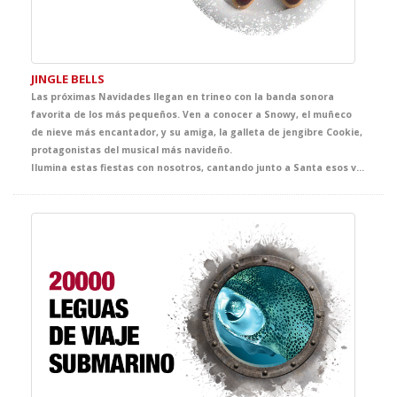
JINGLE BELLS
Las próximas Navidades llegan en trineo con la banda sonora
favorita de los más pequeños. Ven a conocer a Snowy, el muñeco
de nieve más encantador, y su amiga, la galleta de jengibre Cookie,
protagonistas del musical más navideño.
Ilumina estas fiestas con nosotros, cantando junto a Santa esos villancicos que todos conocemos. Totalmente adaptada para su nivel, Jiingle Bells es el regalo ideal para que tus alumnos den la bienvenida a la Navidad.