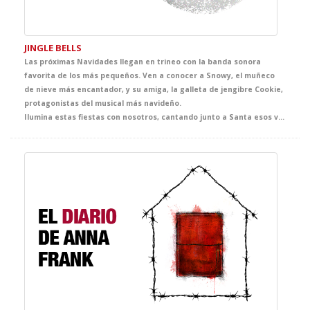
JINGLE BELLS
Las próximas Navidades llegan en trineo con la banda sonora
favorita de los más pequeños. Ven a conocer a Snowy, el muñeco
de nieve más encantador, y su amiga, la galleta de jengibre Cookie,
protagonistas del musical más navideño.
Ilumina estas fiestas con nosotros, cantando junto a Santa esos villancicos que todos conocemos. Totalmente adaptada para su nivel, Jiingle Bells es el regalo ideal para que tus alumnos den la bienvenida a la Navidad.