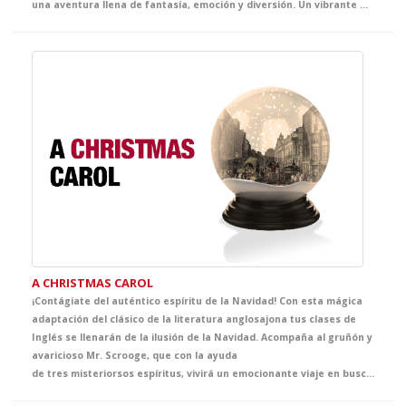
una aventura llena de fantasía, emoción y diversión. Un vibrante musical en inglés que hará disfrutar a los más pequeños del cole mientras viven, casi sin darse cuenta, una de las clases de inglés más mágicas del curso.
A CHRISTMAS CAROL
¡Contágiate del auténtico espíritu de la Navidad! Con esta mágica
adaptación del clásico de la literatura anglosajona tus clases de
Inglés se llenarán de la ilusión de la Navidad. Acompaña al gruñón y
avaricioso Mr. Scrooge, que con la ayuda
de tres misteriorsos espíritus, vivirá un emocionante viaje en busca del auténtico sentido de la Navidad. El clásico más representado de Dickens se convertirá en la propuesta infalible de tus clases de Inglés y, sin duda, en el mejor regalo que no puede faltar en vuestra agenda de actividades navideñas.