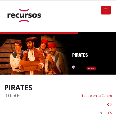
Reservar
PIRATES
10.50€
Teatro en tu Centro
EN
-
ES