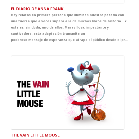
EL DIARIO DE ANNA FRANK
Hay relatos en primera persona que iluminan nuestro pasado con
una fuerza que a veces supera a la de muchos libros de historia… Y
este es, sin duda, uno de ellos. Maravillosa, impactante y
cautivadora, esta adaptación transmite un
poderoso mensaje de esperanza que atrapa al público desde el primer instante. Llena de ternura, emoción y sensibilidad, ofrece al alumnado una oportunidad única para adentrarse en la mirada de Anna, una joven vital, inteligente y curiosa, y acercarse, desde la experiencia teatral, a uno de los episodios más sobrecogedores de la historia contemporánea.
THE VAIN LITTLE MOUSE