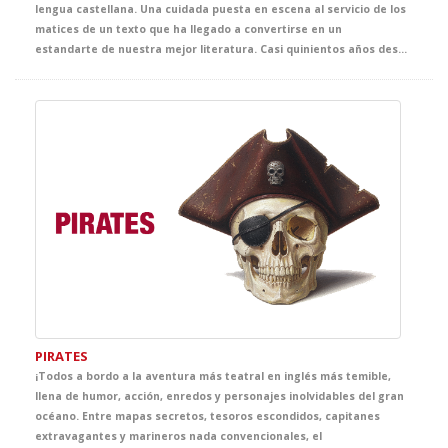
lengua castellana. Una cuidada puesta en escena al servicio de los
matices de un texto que ha llegado a convertirse en un
estandarte de nuestra mejor literatura. Casi quinientos años después de haber sido escrita, esta obra nos demuestra lo poco que ha cambiado la esencia de las pasiones humanas, y el precio que se puede llegar a pagar por creer dominarlas.
PIRATES
¡Todos a bordo a la aventura más teatral en inglés más temible,
llena de humor, acción, enredos y personajes inolvidables del gran
océano. Entre mapas secretos, tesoros escondidos, capitanes
extravagantes y marineros nada convencionales, el