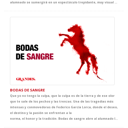
alumnado se sumergirá en un espectáculo trepidante, muy visual y cargado de situaciones divertidas. Una propuesta escénica pensada para mantener la atención de principio a fin y convertir el inglés en una auténtica aventura.
BODAS DE SANGRE
Que yo no tengo la culpa, que la culpa es de la tierra y de ese olor
que te sale de los pechos y las trenzas. Una de las tragedias más
intensas y conmovedoras de Federico García Lorca, donde el deseo,
el destino y la pasión se enfrentan a la
norma, el honor y la tradición. Bodas de sangre abre al alumnado las puertas del universo lorquiano a través de una puesta en escena de gran fuerza simbólica, cuidada al detalle y concebida para acercarles a una de las cimas de nuestro teatro. Una oportunidad única para descubrir la vigencia, la belleza y la potencia dramática de un clásico imprescindible.