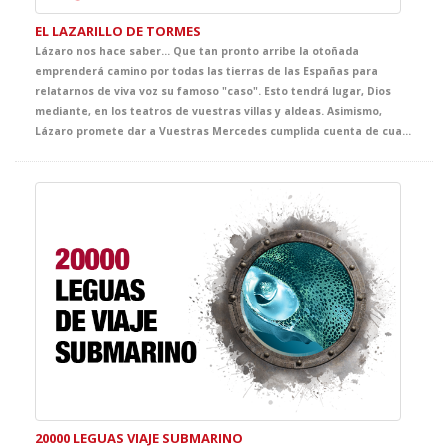
EL LAZARILLO DE TORMES
Lázaro nos hace saber… Que tan pronto arribe la otoñada
emprenderá camino por todas las tierras de las Españas para
relatarnos de viva voz su famoso "caso". Esto tendrá lugar, Dios
mediante, en los teatros de vuestras villas y aldeas. Asimismo,
Lázaro promete dar a Vuestras Mercedes cumplida cuenta de cuantas fortunas y adversidades le acontecieron, bien es verdad que pocas y breves fueron las primeras y cuantiosas y muy penosas las segundas. Lázaro confía que del conocimiento de tan triste y divertida historia sepan extraer Vuestras Mercedes y, muy principalmente, vuestros discípulos, tanto el buen juicio que les ayude a evitar los malos senderos y los malos compañeros, como la cristiana compasión y la inmerecida generosidad que precisa su muy hambrienta persona. Quedando agradecido de ser considerado dentro del ciclo GRANDES, con tan notables figuras.
20000 LEGUAS VIAJE SUBMARINO