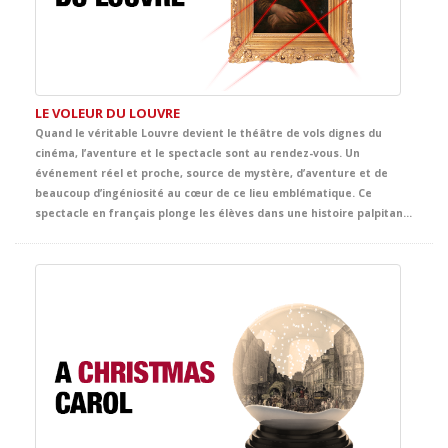
LE VOLEUR DU LOUVRE
Quand le véritable Louvre devient le théâtre de vols dignes du
cinéma, l’aventure et le spectacle sont au rendez-vous. Un
événement réel et proche, source de mystère, d’aventure et de
beaucoup d’ingéniosité au cœur de ce lieu emblématique. Ce
spectacle en français plonge les élèves dans une histoire palpitante d’énigmes, de poursuites, d’humour et de suspects inattendus. Entre œuvres d’art, indices cachés et rebondissements surprenants, la scène se transforme en une grande aventure policière, digne de Tintin lui-même, pleine de rythme et d’émotion.