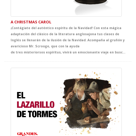
A CHRISTMAS CAROL
¡Contágiate del auténtico espíritu de la Navidad! Con esta mágica
adaptación del clásico de la literatura anglosajona tus clases de
Inglés se llenarán de la ilusión de la Navidad. Acompaña al gruñón y
avaricioso Mr. Scrooge, que con la ayuda
de tres misteriorsos espíritus, vivirá un emocionante viaje en busca del auténtico sentido de la Navidad. El clásico más representado de Dickens se convertirá en la propuesta infalible de tus clases de Inglés y, sin duda, en el mejor regalo que no puede faltar en vuestra agenda de actividades navideñas.