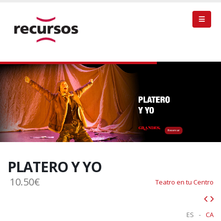
Reservar
PLATERO Y YO
10.50€
Teatro en tu Centro
ES
-
CA