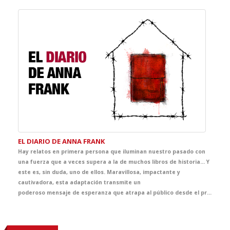
EL DIARIO DE ANNA FRANK
Hay relatos en primera persona que iluminan nuestro pasado con
una fuerza que a veces supera a la de muchos libros de historia… Y
este es, sin duda, uno de ellos. Maravillosa, impactante y
cautivadora, esta adaptación transmite un
poderoso mensaje de esperanza que atrapa al público desde el primer instante. Llena de ternura, emoción y sensibilidad, ofrece al alumnado una oportunidad única para adentrarse en la mirada de Anna, una joven vital, inteligente y curiosa, y acercarse, desde la experiencia teatral, a uno de los episodios más sobrecogedores de la historia contemporánea.