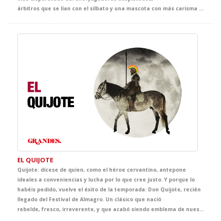
árbitros que se lían con el silbato y una mascota con más carisma que estrategia. Todo puede pasar cuando el juego empieza y las reglas… son opcionales. Un espectáculo para reír, moverse y aprender Inglés entre jugadas absurdas, ideas locas y goles imposibles. Totalmente adaptado a su nivel de inglés, el equipo más peculiar y disparatado de la high school te espera en el teatro. The ball's in your court now.
EL QUIJOTE
Quijote: dícese de quien, como el héroe cervantino, antepone
ideales a conveniencias y lucha por lo que cree justo. Y porque lo
habéis pedido, vuelve el éxito de la temporada: Don Quijote, recién
llegado del Festival de Almagro. Un clásico que nació
rebelde, fresco, irreverente, y que acabó siendo emblema de nuestra literatura. Nadie como Cervantes supo ser ortodoxo y subversivo a la vez. Venid al teatro y haced que vuestros alumnos vivan —y no solo lean— las inmortales aventuras del caballero de la triste figura. Una puesta en escena rompedora, llena de valor, humor, idealismo… y literatura.