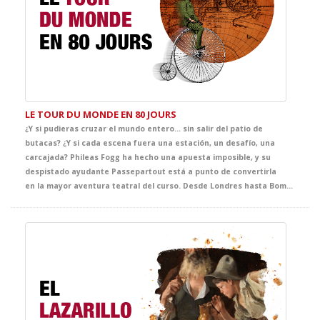
LE TOUR DU MONDE EN 80 JOURS
¿Y si pudieras cruzar el mundo entero… sin salir del patio de
butacas? ¿Y si cada escena fuera una estación, un desafío, una
carcajada? Phileas Fogg ha hecho una apuesta imposible, y su
despistado ayudante Passepartout está a punto de convertirla
en la mayor aventura teatral del curso. Desde Londres hasta Bombay, pasando por trenes descarrilados, barcos sin rumbo y persecuciones delirantes, esta adaptación del clásico de Julio Verne es un viaje contrarreloj lleno de humor y sorpresas. Una obra especialmente pensada para el aula, con escenas que atrapan y personajes que no os dejaran indiferentes.. ¡Prepara tu pasaporte… y abróchate el cinturón porque la mejor clase de Francés está a punto de embarcar!