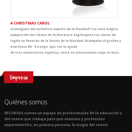
A CHRISTMAS CAROL
¡Contágiate del auténtico espíritu de la Navidad! Con esta mágica
adaptación del clásico de la literatura anglosajona tus clases de
Inglés se llenarán de la ilusión de la Navidad. Acompaña al gruñón y
avaricioso Mr. Scrooge, que con la ayuda
de tres misteriorsos espíritus, vivirá un emocionante viaje en busca del auténtico sentido de la Navidad. El clásico más representado de Dickens se convertirá en la propuesta infalible de tus clases de Inglés y, sin duda, en el mejor regalo que no puede faltar en vuestra agenda de actividades navideñas.
Empresa
Quiénes somos
RECURSOS somos un equipo de profesionales de la educación y
del teatro que trabaja para que alumnos y profesores
experimentéis, en primera persona, la magia del teatro.