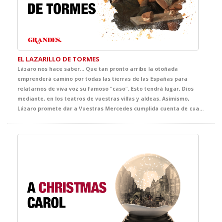
EL LAZARILLO DE TORMES
Lázaro nos hace saber… Que tan pronto arribe la otoñada
emprenderá camino por todas las tierras de las Españas para
relatarnos de viva voz su famoso "caso". Esto tendrá lugar, Dios
mediante, en los teatros de vuestras villas y aldeas. Asimismo,
Lázaro promete dar a Vuestras Mercedes cumplida cuenta de cuantas fortunas y adversidades le acontecieron, bien es verdad que pocas y breves fueron las primeras y cuantiosas y muy penosas las segundas. Lázaro confía que del conocimiento de tan triste y divertida historia sepan extraer Vuestras Mercedes y, muy principalmente, vuestros discípulos, tanto el buen juicio que les ayude a evitar los malos senderos y los malos compañeros, como la cristiana compasión y la inmerecida generosidad que precisa su muy hambrienta persona. Quedando agradecido de ser considerado dentro del ciclo GRANDES, con tan notables figuras.