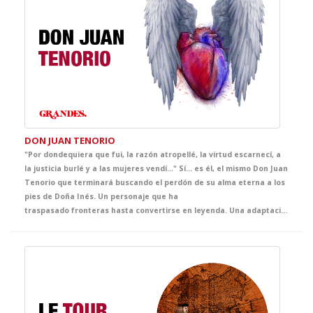
DON JUAN TENORIO
"Por dondequiera que fui, la razón atropellé, la virtud escarnecí, a
la justicia burlé y a las mujeres vendí…" Sí... es él, el mismo Don Juan
Tenorio que terminará buscando el perdón de su alma eterna a los
pies de Doña Inés. Un personaje que ha
traspasado fronteras hasta convertirse en leyenda. Una adaptación exquisita con una puesta en escena cautivadora, vibrante, contemporánea y muy visual para acercar a tus alumnos a la genialidad del verso de Zorrilla y vivir el Romanticismo y su símbolo. Joya imprescindible de nuestra mejor literatura, cuyo legado no puede faltar en tus clases de literatura. Sin duda, un imprescindible de nuestro ciclo de GRANDES.