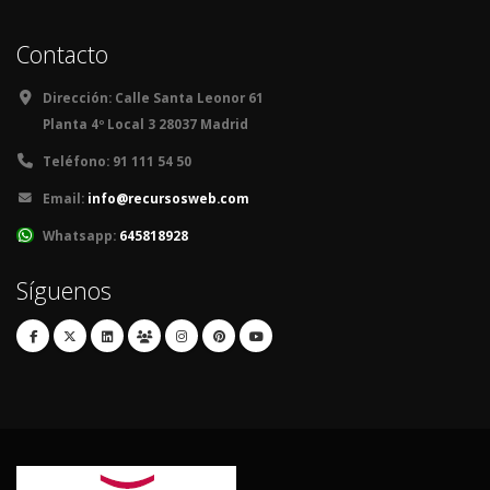
Contacto
Dirección:
Calle Santa Leonor 61
Planta 4º Local 3 28037 Madrid
Teléfono:
91 111 54 50
Email:
info@recursosweb.com
Whatsapp:
645818928
Síguenos