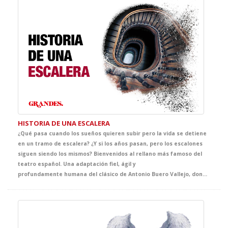
HISTORIA DE UNA ESCALERA
¿Qué pasa cuando los sueños quieren subir pero la vida se detiene
en un tramo de escalera? ¿Y si los años pasan, pero los escalones
siguen siendo los mismos? Bienvenidos al rellano más famoso del
teatro español. Una adaptación fiel, ágil y
profundamente humana del clásico de Antonio Buero Vallejo, donde generaciones enteras se cruzan, se miran… y a veces, se pierden. Una historia de amor, rutina, lucha y desencanto, donde lo cotidiano se convierte en símbolo, y lo sencillo, en extraordinario. Especialmente pensada para tus alumnos, esta versión hará que entiendan y sientan por qué el realismo sigue estando en el peldaño más alto en la historia del teatro español. Porque a veces, basta una escalera para contar toda una vida. Una obra realista y conmovedora que sube un peldaño más en GRANDES, el ciclo que da voz a la gran literatura desde el teatro.