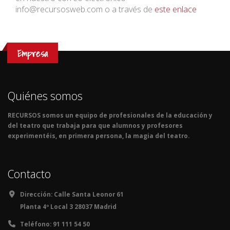
info@recursosweb.com o a través de
este enlace
Empresa
Quiénes somos
RECURSOS somos un equipo de profesionales de la educación y
del teatro que trabaja para que alumnos y profesores
experimentéis, en primera persona, la magia del teatro.
Contacto
Dirección:
Calle Santa Leonor 61
Planta 4º Local 3 28037 Madrid
Teléfono:
91 111 54 50