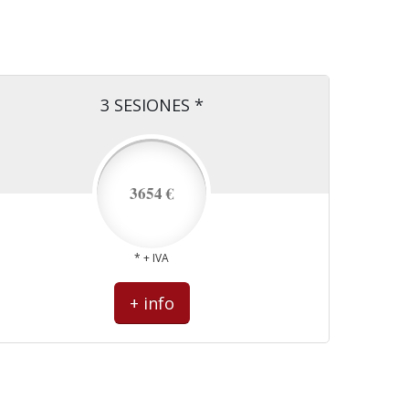
3 SESIONES *
3654 €
* + IVA
+ info