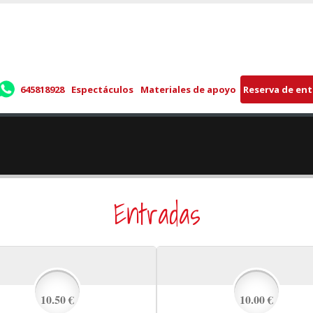
645818928
Espectáculos
Materiales de apoyo
Reserva de en
Entradas
10.50 €
10.00 €