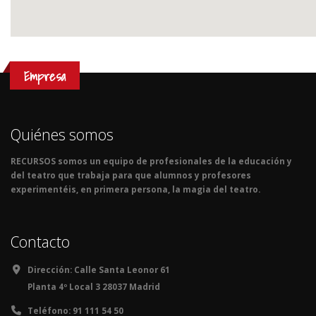
Empresa
Quiénes somos
RECURSOS somos un equipo de profesionales de la educación y
del teatro que trabaja para que alumnos y profesores
experimentéis, en primera persona, la magia del teatro.
Contacto
Dirección:
Calle Santa Leonor 61
Planta 4º Local 3 28037 Madrid
Teléfono:
91 111 54 50