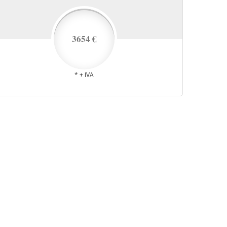
3654 €
* + IVA