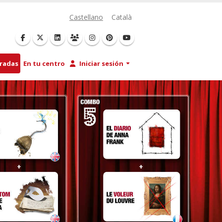
Castellano
Català
tradas
En tu centro
Iniciar sesión