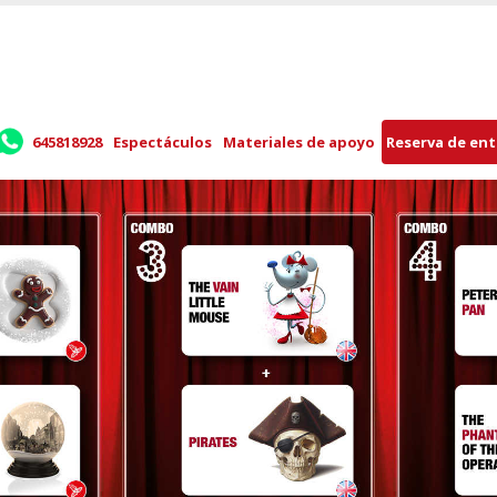
645818928
Espectáculos
Materiales de apoyo
Reserva de en