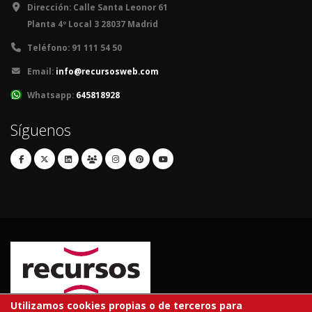
Dirección:
Calle Santa Leonor 61
Planta 4º Local 3 28037 Madrid
Teléfono:
91 111 54 50
Email:
info@recursosweb.com
Whatsapp:
645818928
Síguenos
Utilizamos cookies propias o de terceros para