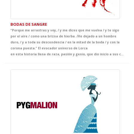
BODAS DE SANGRE
"Porque me arrastras y voy, / y me dices que me vuelva / y te sigo
por el aire / como una brizna de hierba. /He dejado a un hombre
duro, / y a toda su descendencia / en la mitad de la boda / y con la
corona puesta." El evocador universo de Lorca
en esta historia llena de raza, pasión y genio, que dio inicio a sus conocidos dramas rurales. Ven y haz que tus alumnos sientan dónde empieza la leyenda lorquiana. Una puesta en escena donde el simbolismo está cuidado al detalle y que supondrá una oportunidad única para apreciar nuestro mejor teatro.