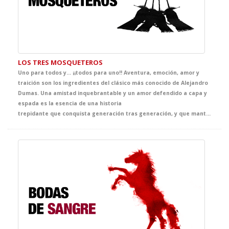
LOS TRES MOSQUETEROS
Uno para todos y... ¡¡todos para uno!! Aventura, emoción, amor y
traición son los ingredientes del clásico más conocido de Alejandro
Dumas. Una amistad inquebrantable y un amor defendido a capa y
espada es la esencia de una historia
trepidante que conquista generación tras generación, y que mantendrá a tus alumnos expectantes y en guardia durante todo el espectáculo. Acompaña a D'Artagnan y a sus tres inseparables amigos en la misión más audaz de la temporada, y disfruta con tus alumnos de la magia del teatro y de los clásicos más populares.