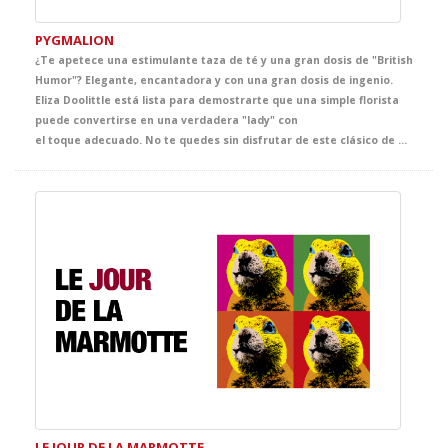
PYGMALION
¿Te apetece una estimulante taza de té y una gran dosis de "British
Humor"? Elegante, encantadora y con una gran dosis de ingenio.
Eliza Doolittle está lista para demostrarte que una simple florista
puede convertirse en una verdadera "lady" con
el toque adecuado. No te quedes sin disfrutar de este clásico de Broadway inspirado en el gran George Bernard Shaw que transportará a tus alumnos a la Inglaterra eduardiana en la lección de Inglés más emocionante del curso.
LE JOUR DE LA MARMOTTE