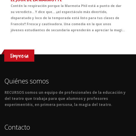
Contén la respiración porque la Marmota Phil está a punto de dar
su veredicto… Y dice que... ¡¡el espectáculo más divertido,
disparatado y loco de la temporada está listo para tus clases de
Francés!! Fresca y cautivadora. Una comedia en la que unos
jóvenes estudiantes de secundaria aprenderán a apreciar la magia de los momentos que verdaderamente importan a través de las más disparatadas y divertidas situaciones.
Empresa
Quiénes somos
RECURSOS somos un equipo de profesionales de la educación y
del teatro que trabaja para que alumnos y profesores
experimentéis, en primera persona, la magia del teatro.
Contacto