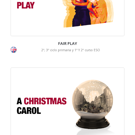
FAIR PLAY
2º, 3º ciclo primaria y 1º Y 2º curso ESO