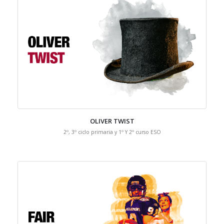
OLIVER TWIST
2º, 3º ciclo primaria y 1º Y 2º curso ESO